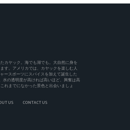
来たカヤック。海でも湖でも。大自然に身を
きます。アメリカでは、カヤックを楽しむ人
メジャースポーツにスパイスを加えて誕生した
です。水の透明度が高ければ高いほど、興奮は高
、これまでになかった景色と出会いましょ
OUT US
CONTACT US