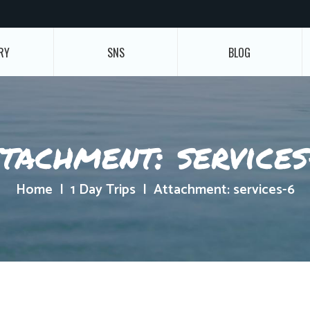
RY
SNS
BLOG
tachment: service
Home
1 Day Trips
Attachment: services-6