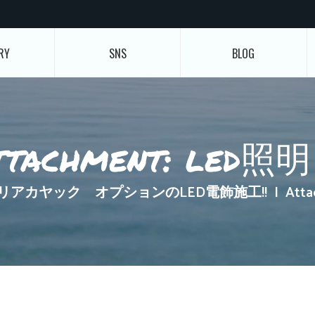
RY
SNS
BLOG
ttachment: led照
リアカヤック オプションのLED電飾施工!!
Att