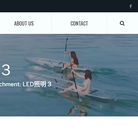
ABOUT US
CONTACT
明３
achment: LED照明３