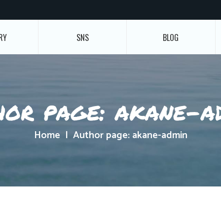
RY
SNS
BLOG
hor page: akane-a
Home
Author page: akane-admin