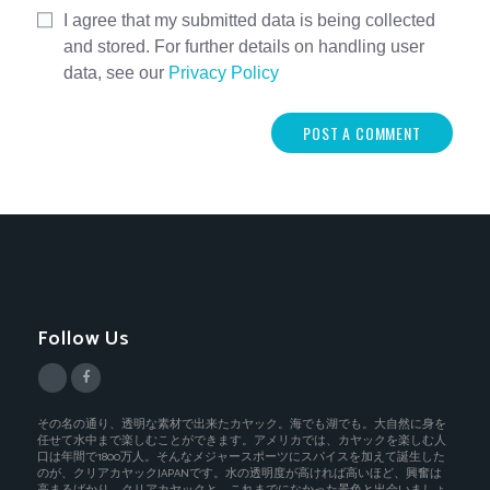
I agree that my submitted data is being collected
and stored. For further details on handling user
data, see our
Privacy Policy
Follow Us
その名の通り、透明な素材で出来たカヤック。海でも湖でも。大自然に身を
任せて水中まで楽しむことができます。アメリカでは、カヤックを楽しむ人
口は年間で1800万人。そんなメジャースポーツにスパイスを加えて誕生した
のが、クリアカヤックJAPANです。水の透明度が高ければ高いほど、興奮は